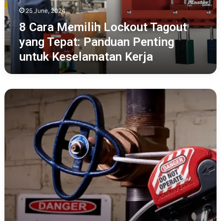
Panduan
25 June, 2024
Penting
untuk
8 Cara Memilih Lockout Tagout
Keselamatan
yang Tepat: Panduan Penting
Kerja
untuk Keselamatan Kerja
Penerapan
LOTO
yang
Efektif:
Langkah-
langkah
Praktis
untuk
Keselamatan
Kerja
yang
Lebih
Optimal