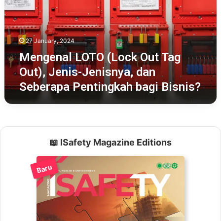
Tag
Out),
Jenis-
Jenisnya,
27 January, 2024
dan
Seberapa
Mengenal LOTO (Lock Out Tag
Pentingkah
Out), Jenis-Jenisnya, dan
bagi
Seberapa Pentingkah bagi Bisnis?
Bisnis?
📖 ISafety Magazine Editions
Baru