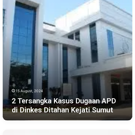
Kasus
Dugaan
APD
di
Dinkes
Ditahan
Kejati
Sumut
15 August, 2024
2 Tersangka Kasus Dugaan APD
di Dinkes Ditahan Kejati Sumut
Berikut