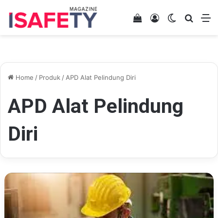
View your shopping 
Log In
Switch skin
Search
M
Home
/
Produk
/
APD Alat Pelindung Diri
APD Alat Pelindung
Diri
Helm
Keselamatan
Bisa
Melindungi
Kepala