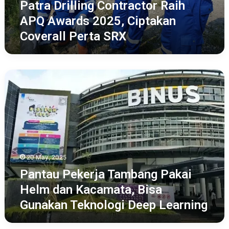
Perta
Patra Drilling Contractor Raih
SRX
APQ Awards 2025, Ciptakan
Coverall Perta SRX
Pantau
Pekerja
Tambang
Pakai
Helm
dan
Kacamata,
Bisa
20 May, 2025
Gunakan
Teknologi
Pantau Pekerja Tambang Pakai
Deep
Helm dan Kacamata, Bisa
Learning
Gunakan Teknologi Deep Learning