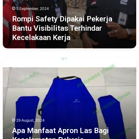
5 September, 2024
Rompi Safety Dipakai Pekerja
Bantu Visibilitas Terhindar
Kecelakaan Kerja
Apa
Manfaat
Apron
Las
Bagi
Keselamatan
Pekerja
29 August, 2024
Apa Manfaat Apron Las Bagi