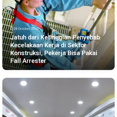
Ketinggian
Penyebab
Kecelakaan
Kerja
di
28 October, 2025
Sektor
Jatuh dari Ketinggian Penyebab
Konstruksi,
Pekerja
Kecelakaan Kerja di Sektor
Bisa
Konstruksi, Pekerja Bisa Pakai
Pakai
Fall Arrester
Fall
Arrester
60
Ribu
Pasang
Safety
Ranger
Diproduksi
Kurnia