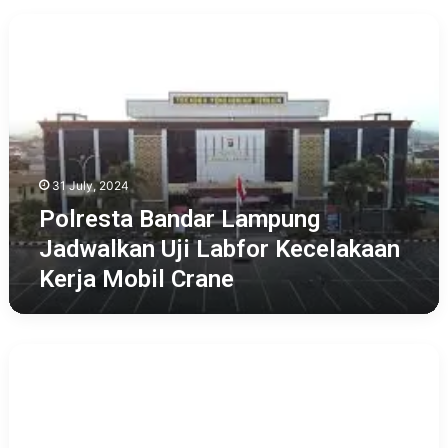
Polresta
Bandar
Lampung
Jadwalkan
Uji
Labfor
Kecelakaan
Kerja
31 July, 2024
Mobil
Crane
Polresta Bandar Lampung
Jadwalkan Uji Labfor Kecelakaan
Kerja Mobil Crane
Berikut
Fungsi
Antifog
Safety
Glasses