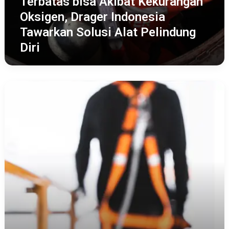
Terbatas bisa Akibat Kekurangan
Diri
Oksigen, Drager Indonesia
Tawarkan Solusi Alat Pelindung
Diri
Berikut
12
Komponen
Full
Body
Harness,
Lindungi
Pekerja
Beraktivitas
di
Ketinggian