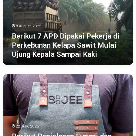
Pekerja
di
Perkebunan
Kelapa
8 August, 2025
Sawit
Mulai
Berikut 7 APD Dipakai Pekerja di
Ujung
Perkebunan Kelapa Sawit Mulai
Kepala
Ujung Kepala Sampai Kaki
Sampai
Kaki
Berikut
Penjelasan
Fungsi
dan
Jenis
Apron
Sebagai
Alat
22 July, 2025
Pelindung
Diri