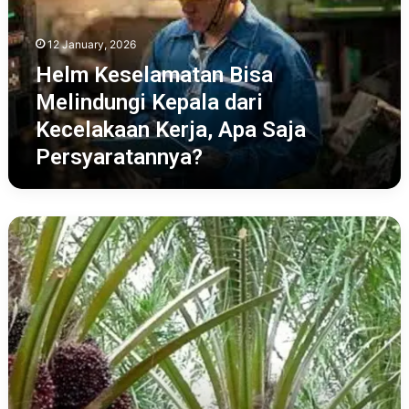
dari
Kecelakaan
12 January, 2026
Kerja,
Helm Keselamatan Bisa
Apa
Saja
Melindungi Kepala dari
Persyaratannya?
Kecelakaan Kerja, Apa Saja
Persyaratannya?
Berikut
APD
Mesti
Dipakai
Industri
Perkebunan
Sawit,
Untuk
Tingkatkan
Produktivitas