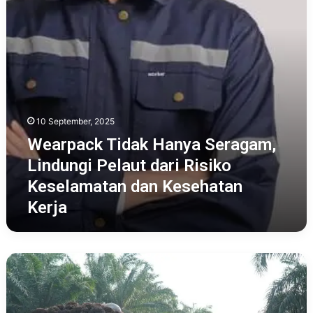
dari
Risiko
Keselamatan
dan
Kesehatan
Kerja
10 September, 2025
Wearpack Tidak Hanya Seragam,
Lindungi Pelaut dari Risiko
Keselamatan dan Kesehatan
Kerja
Berikut
7
APD
Dipakai