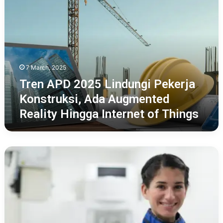
2025
Lindungi
Pekerja
Konstruksi,
Ada
Augmented
7 March, 2025
Reality
Hingga
Tren APD 2025 Lindungi Pekerja
Internet
Konstruksi, Ada Augmented
of
Reality Hingga Internet of Things
Things
Berikut
Penjelasan
Pemakaian
Apron
Sebagai
APD
Pekerja