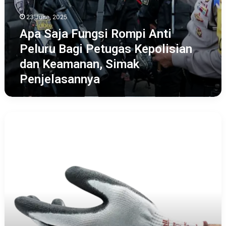
Penjelasannya
23 June, 2025
Apa Saja Fungsi Rompi Anti
Peluru Bagi Petugas Kepolisian
dan Keamanan, Simak
Penjelasannya
Apa
Perbedaan
Sarung
Tangan
Mekanik
dan
Karet,
Berikut
Penjelasannya