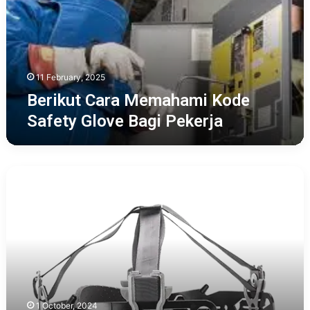
Safety
Glove
Bagi
Pekerja
11 February, 2025
Berikut Cara Memahami Kode
Safety Glove Bagi Pekerja
Berikut
Penjelasan
Tentang
Suspensi
Helm
Safety
1 October, 2024