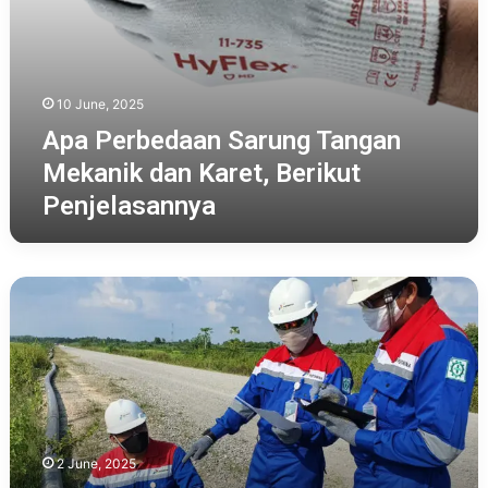
10 June, 2025
Apa Perbedaan Sarung Tangan
Mekanik dan Karet, Berikut
Penjelasannya
Patra
Drilling
Contractor
Raih
APQ
Awards
2025,
Ciptakan
2 June, 2025
Coverall