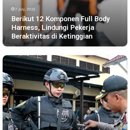
7 July, 2025
Berikut 12 Komponen Full Body
Harness, Lindungi Pekerja
Beraktivitas di Ketinggian
Apa
Saja
Fungsi
Rompi
Anti
Peluru
Bagi
Petugas
Kepolisian
dan
Keamanan,
Simak