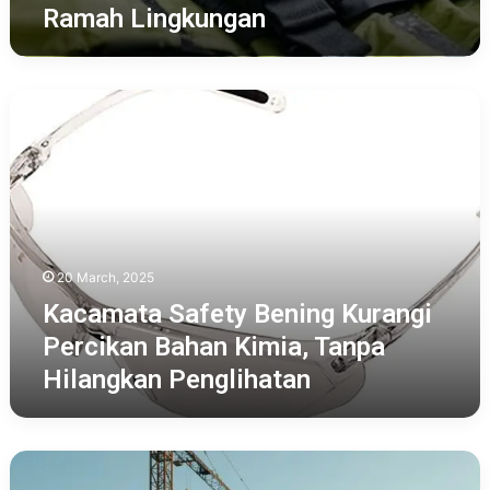
Ramah Lingkungan
Kacamata
Safety
Bening
Kurangi
Percikan
Bahan
Kimia,
Tanpa
20 March, 2025
Hilangkan
Penglihatan
Kacamata Safety Bening Kurangi
Percikan Bahan Kimia, Tanpa
Hilangkan Penglihatan
Tren
APD