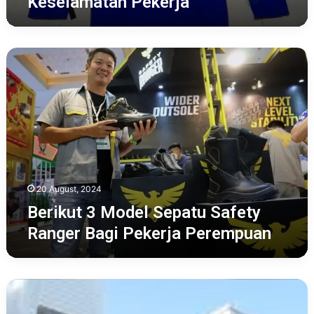
Keselamatan Pekerja
Berikut
3
Model
Sepatu
Safety
Ranger
Bagi
Pekerja
Perempuan
20 August, 2024
Berikut 3 Model Sepatu Safety
Ranger Bagi Pekerja Perempuan
2
Tersangka