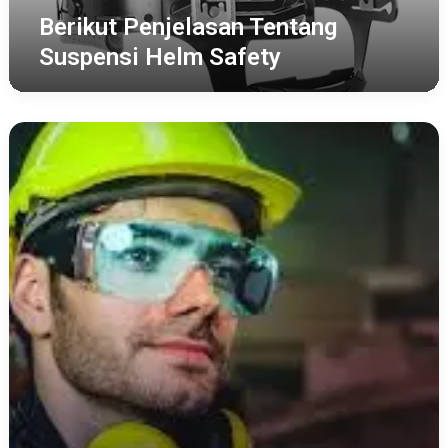
Berikut Penjelasan Tentang
Suspensi Helm Safety
78
Persen
Pekerja
Tidak
Pakai
Kacamata
Safety
Saat
Bekerja