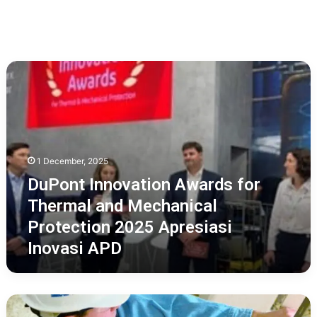
DuPont
Innovation
Awards
for
Thermal
and
Mechanical
1 December, 2025
Protection
DuPont Innovation Awards for
2025
Apresiasi
Thermal and Mechanical
Inovasi
Protection 2025 Apresiasi
APD
Inovasi APD
Jatuh
dari