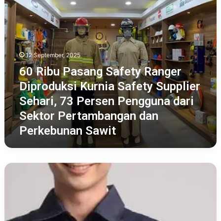
Safety
Supplier
Sehari,
73
Persen
Pengguna
12 September, 2025
dari
60 Ribu Pasang Safety Ranger
Sektor
Diproduksi Kurnia Safety Supplier
Pertambangan
dan
Sehari, 73 Persen Pengguna dari
Perkebunan
Sektor Pertambangan dan
Sawit
Perkebunan Sawit
Wearpack
Tidak
Hanya
Seragam,
Lindungi
Pelaut