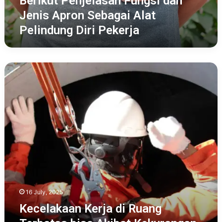
Berikut Penjelasan Fungsi dan
Pekerja
Jenis Apron Sebagai Alat
Pelindung Diri Pekerja
Kecelakaan
Kerja
di
Ruang
Terbatas
bisa
Akibat
Kekurangan
Oksigen,
Drager
Indonesia
Tawarkan
Solusi
16 July, 2025
Alat
Kecelakaan Kerja di Ruang
Pelindung