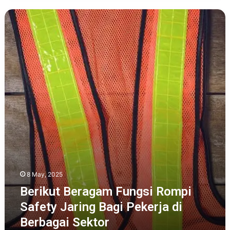
Berikut
Beragam
Fungsi
Rompi
Safety
Jaring
Bagi
Pekerja
di
Berbagai
Sektor
8 May, 2025
Berikut Beragam Fungsi Rompi
Safety Jaring Bagi Pekerja di
Berbagai Sektor