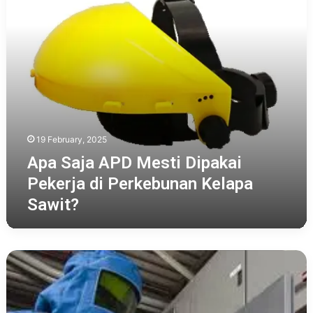
di
Perkebunan
Kelapa
Sawit?
19 February, 2025
Apa Saja APD Mesti Dipakai
Pekerja di Perkebunan Kelapa
Sawit?
Berikut
Cara
Memahami
Kode