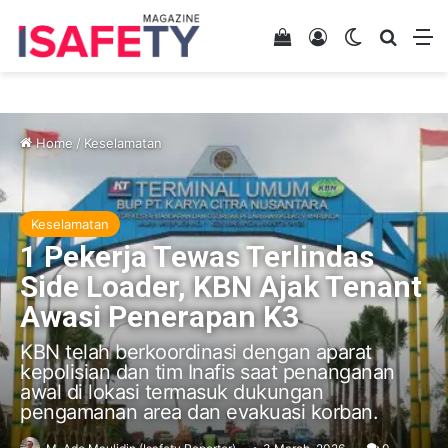
View your shopping 
Log In
Switch skin
Search
M
Home
/
Keselamatan
Keselamatan
1 Pekerja Tewas Terlindas
Side Loader, KBN Ajak Tenant
Awasi Penerapan K3
KBN telah berkoordinasi dengan aparat
kepolisian dan tim Inafis saat penanganan
awal di lokasi termasuk dukungan
pengamanan area dan evakuasi korban.