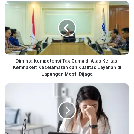
Diminta
Kompetensi
Tak
Cuma
di
Atas
Kertas,
Kemnaker:
Keselamatan
dan
Diminta Kompetensi Tak Cuma di Atas Kertas,
Kualitas
Kemnaker: Keselamatan dan Kualitas Layanan di
Layanan
Lapangan Mesti Dijaga
di
Lapangan
Cegah
Mesti
Overthinking
Dijaga
Akibat
Konsumsi
Berita
Perang,
Masyarakat
Disarankan