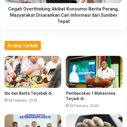
Cari
Informasi
Cegah Overthinking Akibat Konsumsi Berita Perang,
dari
Masyarakat Disarankan Cari Informasi dari Sumber
Sumber
Tepat
Tepat
Artikel Terkait
Ibu dan Balita Terjebak di…
Pembacokan 1 Mahasiswa
Terjadi di…
28 February, 2026
26 February, 2026