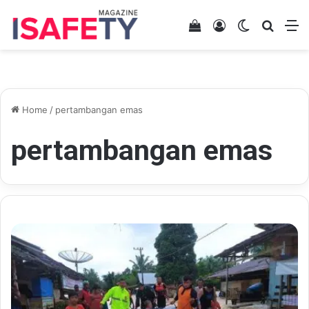
View your shopping 
Log In
Switch skin
Search
M
Home
/
pertambangan emas
pertambangan emas