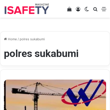
View your shopping 
Log In
Switch skin
Search
M
Home
/
polres sukabumi
polres sukabumi