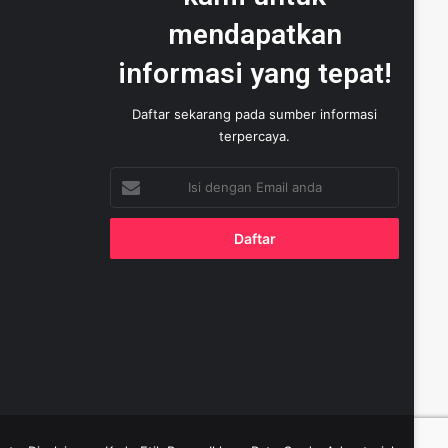
mendapatkan
informasi yang tepat!
Daftar sekarang pada sumber informasi
terpercaya.
Isi
dengan
Email
anda