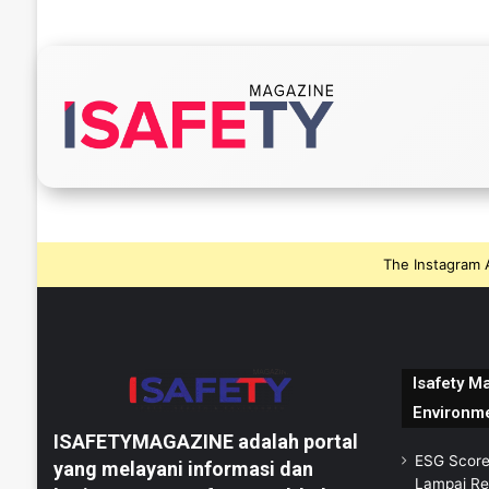
The Instagram A
Isafety Ma
Environm
ISAFETYMAGAZINE adalah portal
ESG Score 
yang melayani informasi dan
Lampai Rer