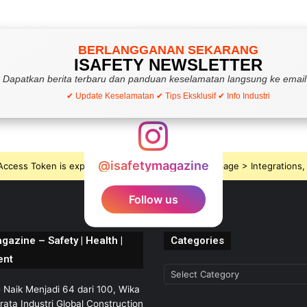
BERLANGGANAN SEKARANG
ISAFETY NEWSLETTER
Dapatkan berita terbaru dan panduan keselamatan langsung ke email
✔ Update Keselamatan ✔ Tips Eksklusif ✔ Info Industri
@isafetymagazine
ccess Token is expired, Go to the Theme options page > Integrations, t
Follow us
gazine – Safety | Health |
Categories
ent
Categories
Naik Menjadi 64 dari 100, Wika
ata Industri Global Construction