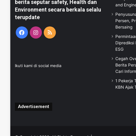
berita seputar safety, Health dan
and Engin
Environment secara berkala selalu
Penyusuna
terupdate
Persen, Pr
Bersaing
Facebook
Instagram
RSS
Permintaan
Diprediksi
ESG
Cegah Ove
Berita Pe
Ikuti kami di social media
Cari Infor
1 Pekerja 
KBN Ajak 
Advertisement