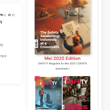
0
57
n
og
anpa
Mei 2025 Edition
ISAFETY Magazine En Mei 2025 (1297475
downloads )