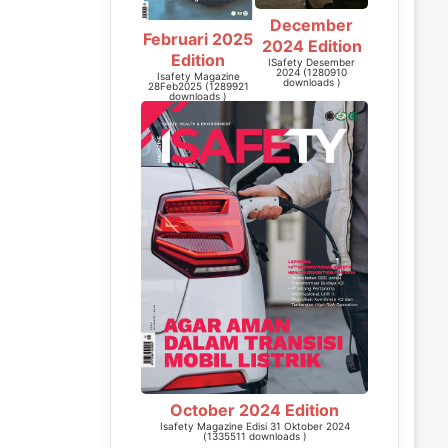
December
Februari 2025
2024 Edition
Edition
ISafety Desember
2024 (1280910
Isafety Magazine
downloads )
28Feb2025 (1289921
downloads )
October 2024 Edition
Isafety Magazine Edisi 31 Oktober 2024
(1335511 downloads )