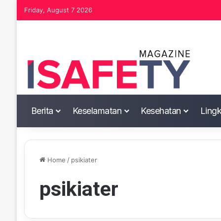
Friday, August 7 2026
Berita
Keselamatan
Kesehatan
Ling
Home
/
psikiater
psikiater