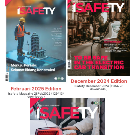
December 2024 Edition
ISafety Desember 2024 (1284728
Februari 2025 Edition
downloads )
Isafety Magazine 28Feb2025 (1294134
downloads )