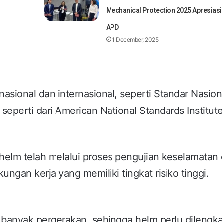
Mechanical Protection 2025 Apresiasi
APD
1 December, 2025
asional dan internasional, seperti Standar Nasion
 seperti dari American National Standards Institut
helm telah melalui proses pengujian keselamatan
ungan kerja yang memiliki tingkat risiko tinggi.
t banyak pergerakan, sehingga helm perlu dilengka