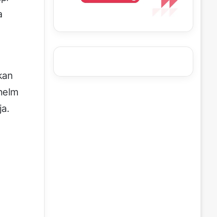
a
kan
 helm
ja.