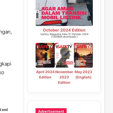
October 2024 Edition
ngan,
Isafety Magazine Edisi 31 Oktober 2024
(1333906 downloads )
gkapi
ko
May 2023
April 2024
November
(English)
Edition
2023
Edition
l and
Advertisement