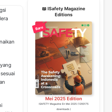
📖 ISafety Magazine
gsi
Editions
dera
Baru
naikan
 yang
 sesuai
aan
Mei 2025 Edition
ni
ISAFETY Magazine En Mei 2025 (1293175
downloads )