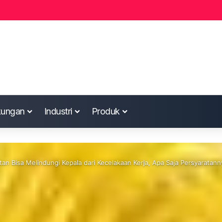
kungan
Industri
Produk
an Bisa Melindungi Kepala dari Kecelakaan Kerja, Apa Saja Persyaratann