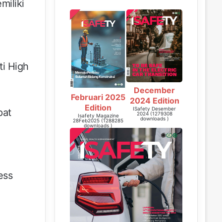
miliki
ti High
December
Februari 2025
2024 Edition
Edition
ISafety Desember
pat
2024 (1279308
Isafety Magazine
downloads )
28Feb2025 (1288285
downloads )
ess