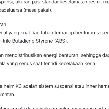
uspensi, ukuran pas, standar keselamatan resmi, me
 kadaluarsa (masa pakai).
ran
rial yang kuat dan tahan terhadap benturan seper
itrile Butadiene Styrene (ABS).
an mendistribusikan energi benturan, sehingga da
la yang serius saat terjadi kecelakaan kerja.
a helm K3 adalah sistem suspensi atau inner harn
amatan.
ntara kepala dan cangkang helm, menyerap serta