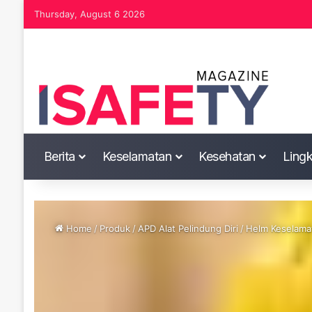
Thursday, August 6 2026
Berita
Keselamatan
Kesehatan
Ling
Home
/
Produk
/
APD Alat Pelindung Diri
/
Helm Keselamat