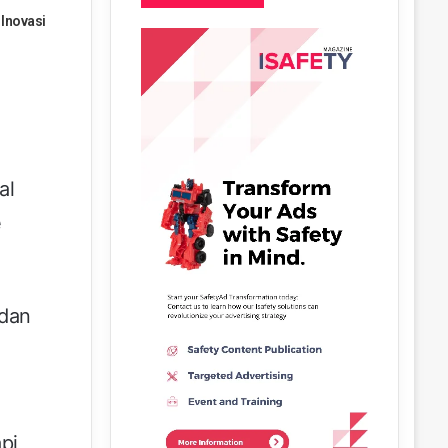
 Inovasi
al
e
 dan
pi