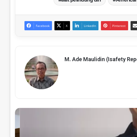
Facebook
X
LinkedIn
Pinterest
M. Ade Maulidin (Isafety Rep