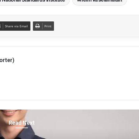
Share via Email
Print
orter)
Read Next