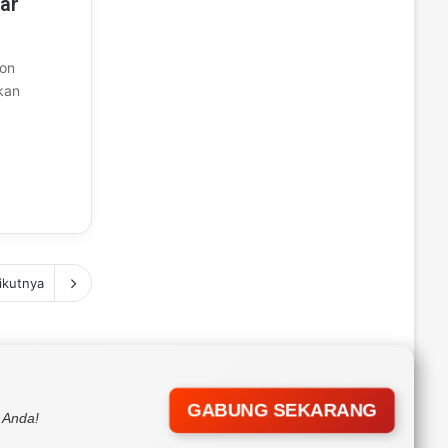
ar
ion
kan
ikutnya
GABUNG SEKARANG
 Anda!