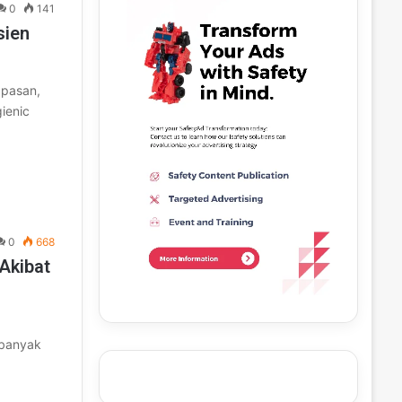
0
141
sien
apasan,
ienic
0
668
Akibat
ebanyak