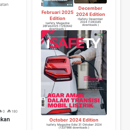
atan
December
Februari 2025
2024 Edition
Edition
ISafety Desember
2024 (1283345
Isafety Magazine
downloads )
28Feb2025 (1292642
downloads )
0
180
ukan
October 2024 Edition
Isafety Magazine Edisi 31 Oktober 2024
(1337986 downloads )