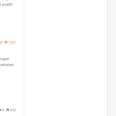
 positif
0
1,257
langan
esehatan
0
322