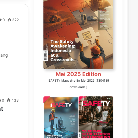
0
322
yang
Mei 2025 Edition
ISAFETY Magazine En Mei 2025 (1304189
downloads )
0
433
t