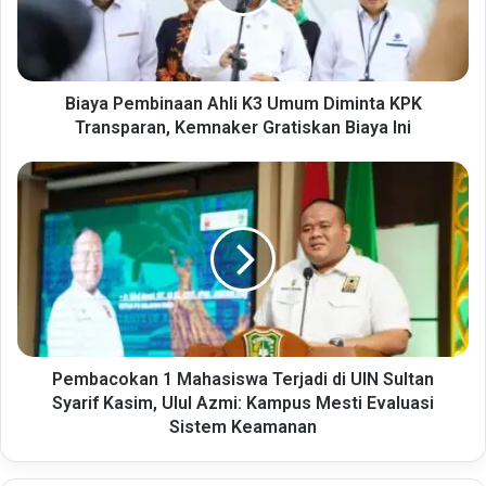
Diminta
KPK
Transparan,
Kemnaker
Gratiskan
Biaya Pembinaan Ahli K3 Umum Diminta KPK
Biaya
Transparan, Kemnaker Gratiskan Biaya Ini
Ini
Pembacokan
1
Mahasiswa
Terjadi
di
UIN
Sultan
Syarif
Kasim,
Ulul
Pembacokan 1 Mahasiswa Terjadi di UIN Sultan
Azmi:
Syarif Kasim, Ulul Azmi: Kampus Mesti Evaluasi
Kampus
Sistem Keamanan
Mesti
Evaluasi