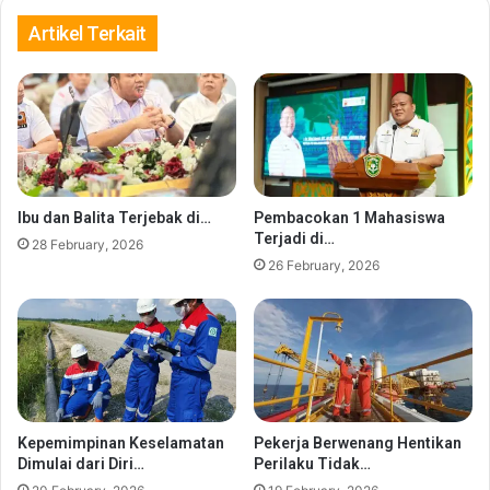
Sistem
Keamanan
Artikel Terkait
Ibu dan Balita Terjebak di…
Pembacokan 1 Mahasiswa
Terjadi di…
28 February, 2026
26 February, 2026
Kepemimpinan Keselamatan
Pekerja Berwenang Hentikan
Dimulai dari Diri…
Perilaku Tidak…