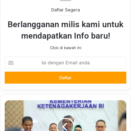
Daftar Segera
Berlangganan milis kami untuk
mendapatkan Info baru!
Click di bawah ini
Isi
dengan
Email
anda
Biaya
Pembinaan
Ahli
K3
Umum