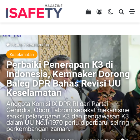
View your shopping 
Log In
Switch skin
Search
M
Home
/
Keselamatan
Keselamatan
Perbaiki Penerapan K3 di
Indonesia, Kemnaker Dorong
Baleg DPR Bahas Revisi UU
Keselamatan
Anggota Komisi IX DPR RI dari Partai
Gerindra, Obon Tabroni sepakat mekanisme
sanksi pelanggaran K3 dan pengawasan K3
dalam UU No.1/1970 perlu diperbarui seiring
perkembangan zaman.