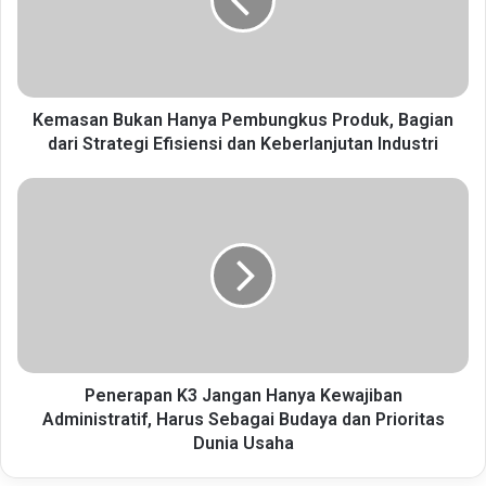
Produk,
Bagian
dari
Strategi
Efisiensi
dan
Kemasan Bukan Hanya Pembungkus Produk, Bagian
Keberlanjutan
dari Strategi Efisiensi dan Keberlanjutan Industri
Industri
Penerapan
K3
Jangan
Hanya
Kewajiban
Administratif,
Harus
Sebagai
Budaya
dan
Penerapan K3 Jangan Hanya Kewajiban
Prioritas
Administratif, Harus Sebagai Budaya dan Prioritas
Dunia
Dunia Usaha
Usaha