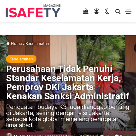
View your shopping 
Log In
Switch skin
Search
M
Home
/
Keselamatan
Keselamatan
Perusahaan Tidak Penuhi
Standar Keselamatan Kerja,
Pemprov DKI Jakarta
Kenakan Sanksi Administratif
Penguatan budaya K3 juga dianggap penting
di Jakarta, seiring dengan visi Jakarta
sebagai kota global menjelang peringatan
lima abad.