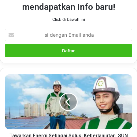
mendapatkan Info baru!
Click di bawah ini
Isi
dengan
Email
anda
Tawarkan
Energi
Sebagai
Solusi
Keberlanjutan,
SUN
Energi
Dukung
Kawasan
Indonesia
Tawarkan Energi Sebagai Solusi Keberlanjutan, SUN