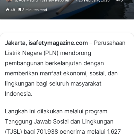
M. Ade Maulidin (Isafety Reporter)
20 February, 2026
0
48
3 minutes read
Jakarta, isafetymagazine.com
– Perusahaan
Listrik Negara (PLN) mendorong
pembangunan berkelanjutan dengan
memberikan manfaat ekonomi, sosial, dan
lingkungan bagi seluruh masyarakat
Indonesia.
Langkah ini dilakukan melalui program
Tanggung Jawab Sosial dan Lingkungan
(TJSL) bagi 701.938 penerima melalui 1.627