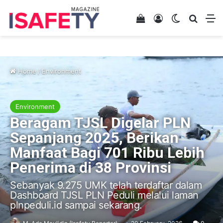
View your shopping 
Log In
Switch skin
Search
M
Home
/
Environment
Environment
Beragam TJSL Digelar PLN
Sepanjang 2025, Berikan
Manfaat Bagi 701 Ribu Lebih
Penerima di 38 Provinsi
Sebanyak 9.275 UMK telah terdaftar dalam
Dashboard TJSL PLN Peduli melalui laman
plnpeduli.id sampai sekarang.