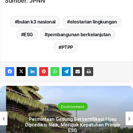
Sumber: JPNN
bulan k3 nasional
elestarian lingkungan
ESG
pembangunan berkelanjutan
PTPP
Environment
Permintaan Gedung Bersertifikasi Hijau
Diprediksi Naik, Merujuk Kepatuhan Prinsip
ESG