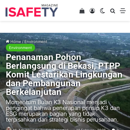
View your shopping 
Log In
Switch skin
Search
M
Home
/
Environment
Environment
Penanaman Pohon
Berlangsung di Bekasi, PTPP
Komit Lestarikan Lingkungan
dan Pembangunan
Berkelanjutan
Momentum Bulan K3 Nasional menjadi
pengingat bahwa penerapan prinsip K3 dan
ESG merupakan bagian yang tidak
terpisahkan dari strategi bisnis perusahaan.