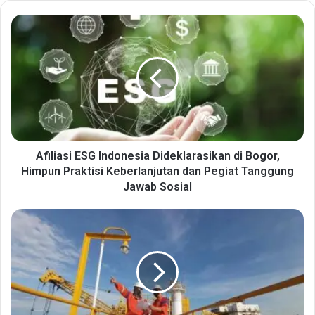
Afiliasi
ESG
Indonesia
Dideklarasikan
di
Bogor,
Himpun
Praktisi
Keberlanjutan
dan
Afiliasi ESG Indonesia Dideklarasikan di Bogor,
Pegiat
Himpun Praktisi Keberlanjutan dan Pegiat Tanggung
Tanggung
Jawab Sosial
Jawab
Sosial
Pekerja
Berwenang
Hentikan
Perilaku
Tidak
Aman,
Pertamina