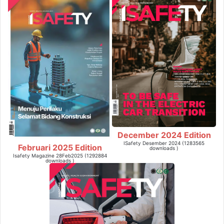
December 2024 Edition
ISafety Desember 2024 (1283565
Februari 2025 Edition
downloads )
Isafety Magazine 28Feb2025 (1292884
downloads )