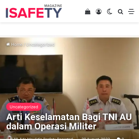
View your shopping 
Log In
Switch skin
Search
M
Home
/
Uncategorized
Uncategorized
Arti Keselamatan Bagi TNI AU
dalam Operasi Militer