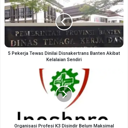
Pekerja
Tewas
Dinilai
Disnakertrans
Banten
Akibat
Kelalaian
Sendiri
5 Pekerja Tewas Dinilai Disnakertrans Banten Akibat
Kelalaian Sendiri
Organisasi
Profesi
K3
Disindir
Belum
Maksimal
Turunkan
Angka
Kecelakaan
Kerja
Organisasi Profesi K3 Disindir Belum Maksimal