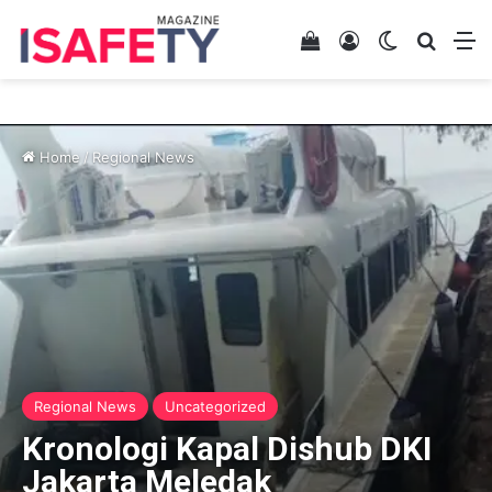
View your shopping 
Log In
Switch skin
Search
M
Home
/
Regional News
Regional News
Uncategorized
Kronologi Kapal Dishub DKI
Jakarta Meledak