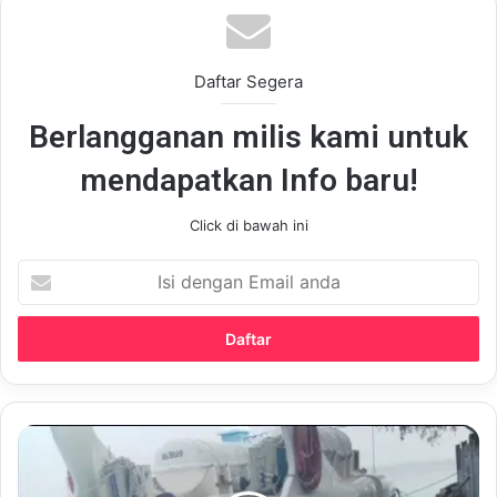
Daftar Segera
Berlangganan milis kami untuk
mendapatkan Info baru!
Click di bawah ini
Isi
dengan
Email
anda
Kapal
Dishub
DKI