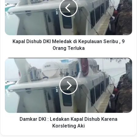
Meledak
di
Kepulauan
Seribu
,
9
Orang
Kapal Dishub DKI Meledak di Kepulauan Seribu , 9
Terluka
Orang Terluka
Damkar
DKI
:
Ledakan
Kapal
Dishub
Karena
Korsleting
Aki
Damkar DKI : Ledakan Kapal Dishub Karena
Korsleting Aki