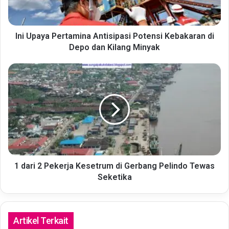
di
Depo
dan
Kilang
Ini Upaya Pertamina Antisipasi Potensi Kebakaran di
Minyak
Depo dan Kilang Minyak
1
dari
2
Pekerja
Kesetrum
di
Gerbang
Pelindo
Tewas
Seketika
1 dari 2 Pekerja Kesetrum di Gerbang Pelindo Tewas
Seketika
Artikel Terkait