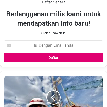
Daftar Segera
Berlangganan milis kami untuk
mendapatkan Info baru!
Click di bawah ini
Isi
dengan
Email
anda
Ini
Upaya
Pertamina
Antisipasi
Potensi
Kebakaran