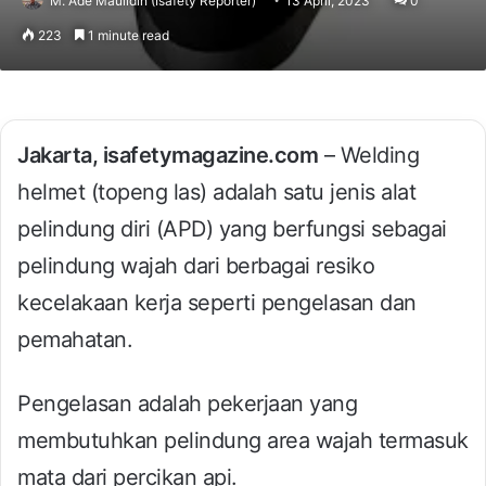
M. Ade Maulidin (Isafety Reporter)
13 April, 2023
0
223
1 minute read
Jakarta, isafetymagazine.com
– Welding
helmet (topeng las) adalah satu jenis alat
pelindung diri (APD) yang berfungsi sebagai
pelindung wajah dari berbagai resiko
kecelakaan kerja seperti pengelasan dan
pemahatan.
Pengelasan adalah pekerjaan yang
membutuhkan pelindung area wajah termasuk
mata dari percikan api.