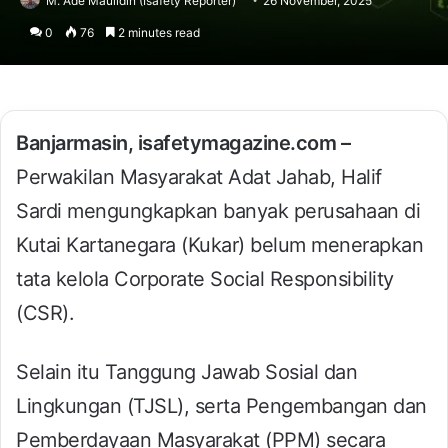
M. Ade Maulidin (Isafety Reporter)
26 November, 2025
0
76
2 minutes read
Banjarmasin, isafetymagazine.com –
Perwakilan Masyarakat Adat Jahab, Halif
Sardi mengungkapkan banyak perusahaan di
Kutai Kartanegara (Kukar) belum menerapkan
tata kelola Corporate Social Responsibility
(CSR).
Selain itu Tanggung Jawab Sosial dan
Lingkungan (TJSL), serta Pengembangan dan
Pemberdayaan Masyarakat (PPM) secara