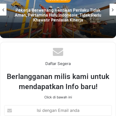
Permintaan Gedung Bersertifikasi Hijau
Diprediksi Naik, Merujuk Kepatuhan Prinsip
ESG
Daftar Segera
Berlangganan milis kami untuk
mendapatkan Info baru!
Click di bawah ini
Isi
dengan