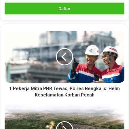
Email
anda
1
Pekerja
Mitra
PHR
Tewas,
Polres
Bengkalis:
Helm
Keselamatan
Korban
1 Pekerja Mitra PHR Tewas, Polres Bengkalis: Helm
Pecah
Keselamatan Korban Pecah
Ciputra
Perketat
Penerapan
Budaya