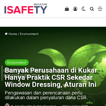
View your shopping 
Log In
Switch skin
Search
M
Home
/
Environment
Environment
Banyak Perusahaan di Kukar
Hanya Praktik CSR Sekedar
Window Dressing, Aturan Ini
Pengawasan dan perencanaan perlu
dilakukan dalam penyaluran dana CSR.