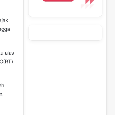
ejak
ngga
u alas
PO(RT)
ah
n.