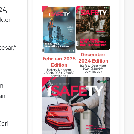
24,
ktor
esar,”
December
Februari 2025
2024 Edition
Edition
ISafety Desember
2024 (1280974
Isafety Magazine
downloads )
28Feb2025 (1289980
downloads )
en
an
ari