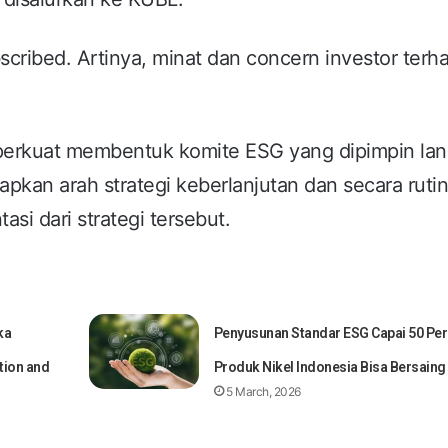
cribed. Artinya, minat dan concern investor terh
iperkuat membentuk komite ESG yang dipimpin la
apkan arah strategi keberlanjutan dan secara ruti
i dari strategi tersebut.
ka
Penyusunan Standar ESG Capai 50 Per
tion and
Produk Nikel Indonesia Bisa Bersaing
5 March, 2026