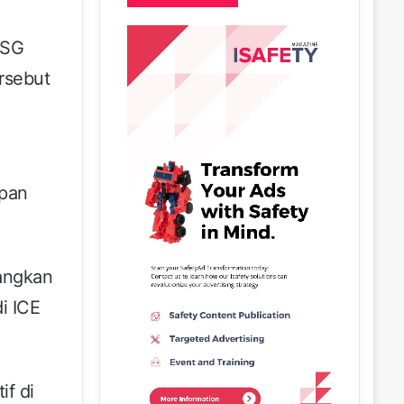
ESG
ersebut
apan
angkan
i ICE
f di