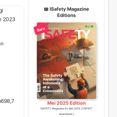
📖 ISafety Magazine
gi
Editions
an 2023
Baru
an
Rp698,7
Mei 2025 Edition
ISAFETY Magazine En Mei 2025 (1297617
downloads )