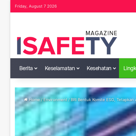
Friday, August 7 2026
Berita
Keselamatan
Kesehatan
Ling
Home
/
Environment
/
BRI Bentuk Komite ESG, Tetapkan A