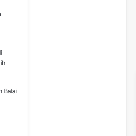
n
”
i
ih
 Balai