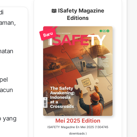
📖 ISafety Magazine
di
Editions
 aman,
Baru
matan
pel
racun
o yang
Mei 2025 Edition
ISAFETY Magazine En Mei 2025 (1304745
downloads )