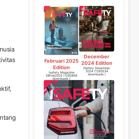
nusia
December
vitas
Februari 2025
2024 Edition
Edition
ISafety Desember
2024 (1283534
Isafety Magazine
downloads )
28Feb2025 (1292856
downloads )
tif,
entang