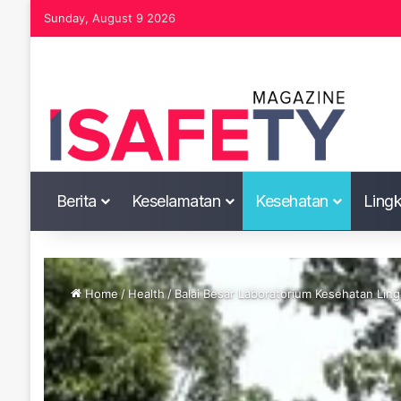
Sunday, August 9 2026
Berita
Keselamatan
Kesehatan
Ling
Home
/
Health
/
Balai Besar Laboratorium Kesehatan Ling