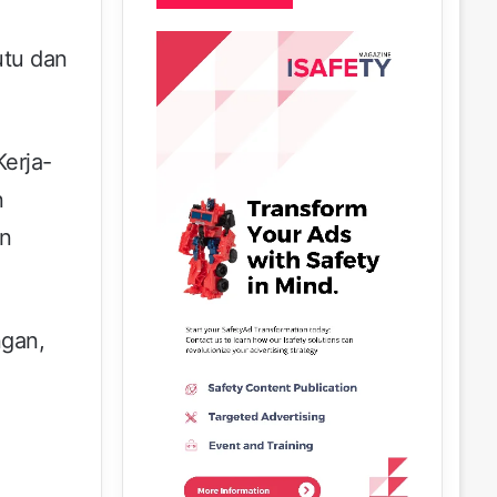
utu dan
erja-
n
an
ngan,