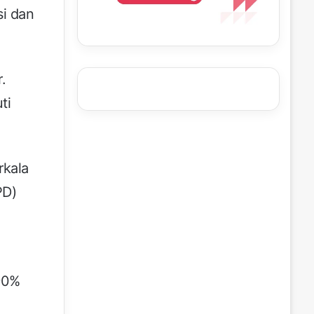
si dan
.
ti
rkala
PD)
90%