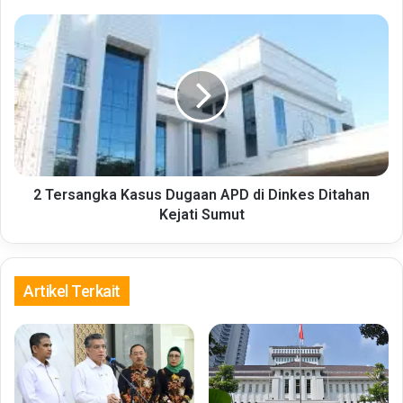
2
Tersangka
Kasus
Dugaan
APD
di
Dinkes
Ditahan
Kejati
Sumut
2 Tersangka Kasus Dugaan APD di Dinkes Ditahan
Kejati Sumut
Artikel Terkait