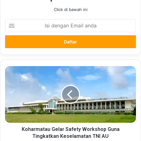
Click di bawah ini
Isi
dengan
Email
anda
Koharmatau
Gelar
Safety
Workshop
Guna
Tingkatkan
Keselamatan
TNI
AU
Koharmatau Gelar Safety Workshop Guna
Tingkatkan Keselamatan TNI AU