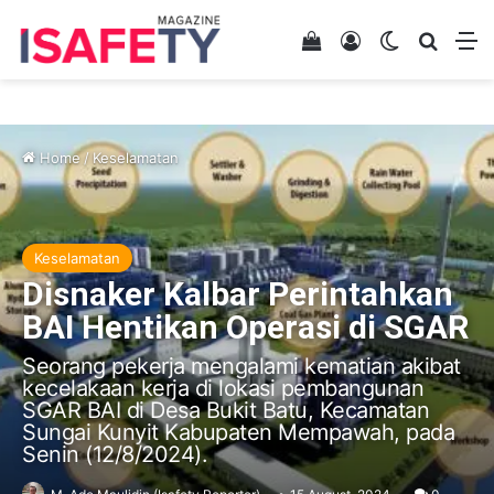
View your shopping 
Log In
Switch skin
Search
M
Home
/
Keselamatan
Keselamatan
Disnaker Kalbar Perintahkan
BAI Hentikan Operasi di SGAR
Seorang pekerja mengalami kematian akibat
kecelakaan kerja di lokasi pembangunan
SGAR BAI di Desa Bukit Batu, Kecamatan
Sungai Kunyit Kabupaten Mempawah, pada
Senin (12/8/2024).