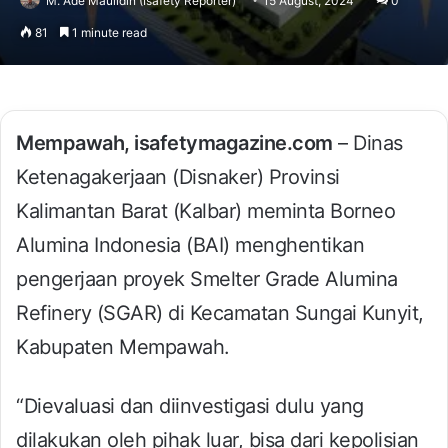
M. Ade Maulidin (Isafety Reporter)
15 August, 2024
0
81
1 minute read
Mempawah, isafetymagazine.com
– Dinas
Ketenagakerjaan (Disnaker) Provinsi
Kalimantan Barat (Kalbar) meminta Borneo
Alumina Indonesia (BAI) menghentikan
pengerjaan proyek Smelter Grade Alumina
Refinery (SGAR) di Kecamatan Sungai Kunyit,
Kabupaten Mempawah.
“Dievaluasi dan diinvestigasi dulu yang
dilakukan oleh pihak luar, bisa dari kepolisian