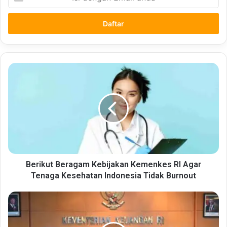
dengan
Email
anda
Berikut
Beragam
Kebijakan
Kemenkes
RI
Agar
Tenaga
Kesehatan
Indonesia
Tidak
Berikut Beragam Kebijakan Kemenkes RI Agar
Burnout
Tenaga Kesehatan Indonesia Tidak Burnout
Bekerja
Bisa
Fokus