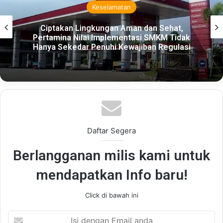
Keselamatan
Ciptakan Lingkungan Aman dan Sehat,
Pertamina Nilai Implementasi SMKM Tidak
Hanya Sekedar Penuhi Kewajiban Regulasi
Daftar Segera
Berlangganan milis kami untuk
mendapatkan Info baru!
Click di bawah ini
Isi