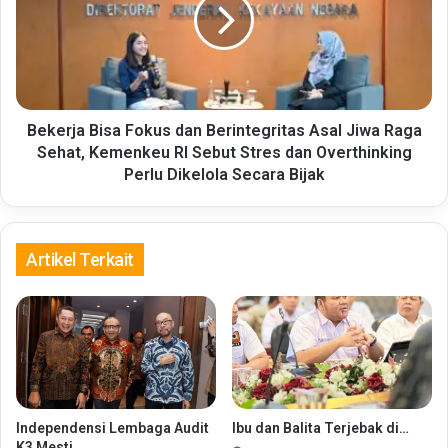
dan
Berintegritas
Asal
Jiwa
Raga
Sehat,
Kemenkeu
Bekerja Bisa Fokus dan Berintegritas Asal Jiwa Raga
RI
Sehat, Kemenkeu RI Sebut Stres dan Overthinking
Sebut
Perlu Dikelola Secara Bijak
Stres
dan
Overthinking
Perlu
Artikel Terkait
Dikelola
Secara
Bijak
Independensi Lembaga Audit
Ibu dan Balita Terjebak di…
K3 Mesti…