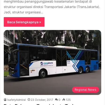
menghimbau penanggungjawab keselamatan terdapat di
struktur organisasi direksi Transportasi Jakarta (TransJakarta).
Jadi, struktur organisasi…
Baca Selengkapnya »
Regional News
IsafetyAdmiral
23 October, 2017
0
125