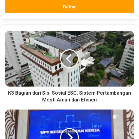
Email
anda
K3
Bagian
dari
Sisi
Sosial
ESG,
Sistem
Pertambangan
Mesti
Aman
K3 Bagian dari Sisi Sosial ESG, Sistem Pertambangan
dan
Mesti Aman dan Efisien
Efisien
Lingkungan
Kerja
Dipastikan
Aman
dari