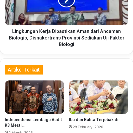
Ancaman
Biologis,
Disnakertrans
Provinsi
Sediakan
Lingkungan Kerja Dipastikan Aman dari Ancaman
Uji
Biologis, Disnakertrans Provinsi Sediakan Uji Faktor
Faktor
Biologi
Biologi
Artikel Terkait
Independensi Lembaga Audit
Ibu dan Balita Terjebak di…
K3 Mesti…
28 February, 2026
2 March, 2026