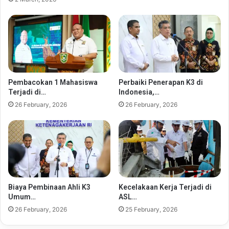
Pembacokan 1 Mahasiswa
Perbaiki Penerapan K3 di
Terjadi di…
Indonesia,…
26 February, 2026
26 February, 2026
Biaya Pembinaan Ahli K3
Kecelakaan Kerja Terjadi di
Umum…
ASL…
26 February, 2026
25 February, 2026