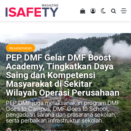
View your shopping 
Log In
Switch skin
Search
M
Home
/
Keselamatan
Keselamatan
PEP DMF Gelar DMF Boost
Academy, Tingkatkan Daya
Saing dan Kompetensi
Masyarakat di Sekitar
Wilayah Operasi Perusahaan
PEP DMF juga melaksanakan program DMF
Goes to Campus, DMF Goes to School,
pengadaan sarana dan prasarana sekolah,
serta perbaikan infrastruktur sekolah.