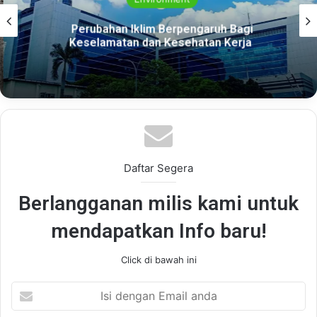
Perubahan Iklim Berpengaruh Bagi
Keselamatan dan Kesehatan Kerja
Daftar Segera
Berlangganan milis kami untuk
mendapatkan Info baru!
Click di bawah ini
Isi
dengan