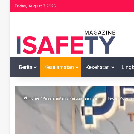
Friday, August 7 2026
Berita
Keselamatan
Kesehatan
Ling
Home
/
Keselamatan
/
Perusahaan Diminta Tekan Potensi 