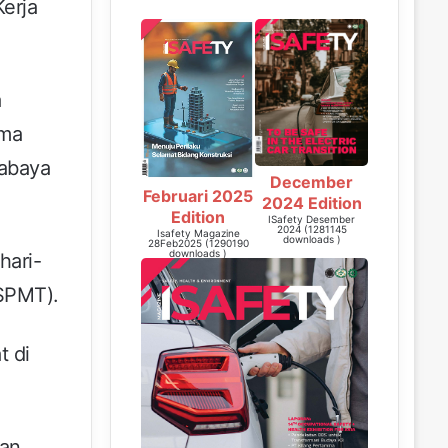
erja
a
ama
rabaya
December
Februari 2025
2024 Edition
Edition
ISafety Desember
2024 (1281145
Isafety Magazine
downloads )
28Feb2025 (1290190
downloads )
hari-
(SPMT).
t di
dan