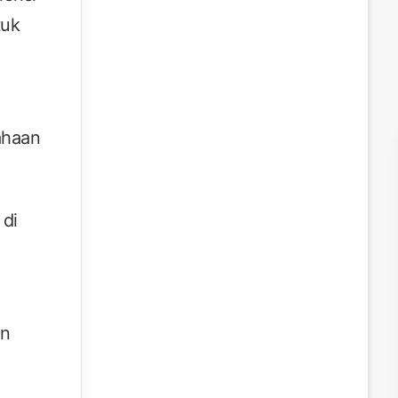
tuk
ahaan
 di
an