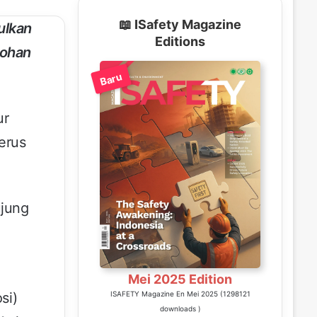
📖 ISafety Magazine
ulkan
Editions
tohan
Baru
ur
erus
ujung
Mei 2025 Edition
si)
ISAFETY Magazine En Mei 2025 (1298121
downloads )