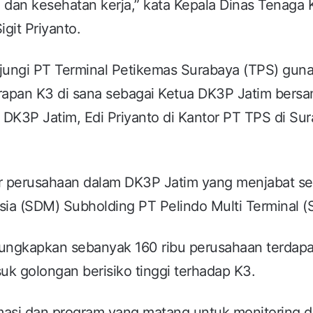
dan kesehatan kerja,” kata Kepala Dinas Tenaga K
igit Priyanto.
jungi PT Terminal Petikemas Surabaya (TPS) gun
apan K3 di sana sebagai Ketua DK3P Jatim bers
 DK3P Jatim, Edi Priyanto di Kantor PT TPS di Su
r perusahaan dalam DK3P Jatim yang menjabat se
sia (SDM) Subholding PT Pelindo Multi Terminal 
ungkapkan sebanyak 160 ribu perusahaan terdapa
suk golongan berisiko tinggi terhadap K3.
masi dan program yang matang untuk monitoring 