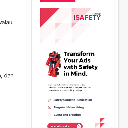
walau
n, dan