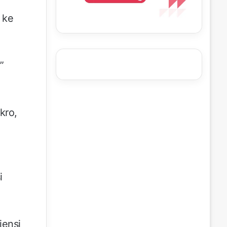
 ke
”
kro,
i
iensi