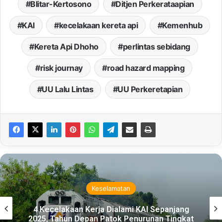
Blitar-Kertosono
Ditjen Perkerataapian
KAI
kecelakaan kereta api
Kemenhub
Kereta Api Dhoho
perlintas sebidang
risk journay
road hazard mapping
UU Lalu Lintas
UU Perkeretapian
Keselamatan
4 Kecelakaan Kerja Dialami KAI Sepanjang
2025, Tahun Depan Patok Penurunan Tingkat