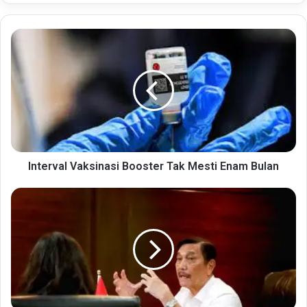
Interval
Vaksinasi
Booster
Tak
Mesti
Enam
Bulan
Interval Vaksinasi Booster Tak Mesti Enam Bulan
Berikut
Aturan
Baru
Karantina
Bagi
PPLN
Berlaku
Mulai