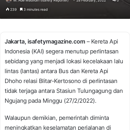
M. Ade Maulidin (Isafety Reporter)
28 February, 2022
0
239
3 minutes read
Jakarta, isafetymagazine.com
– Kereta Api
Indonesia (KAI) segera menutup perlintasan
sebidang yang menjadi lokasi kecelakaan lalu
lintas (lantas) antara Bus dan Kereta Api
Dhoho relasi Blitar-Kertosono di perlintasan
tidak terjaga antara Stasiun Tulungagung dan
Ngujang pada Minggu (27/2/2022).
Walaupun demikian, pemerintah diminta
meningkatkan keselamatan perjalanan di