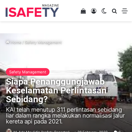
View your shopping 
Log In
Switch skin
Search
M
Home
/
Safety Management
Safety Management
Siapa Penanggungjawab
Keselamatan Perlintasan
Sebidang?
KAI telah menutup 311 perlintasan sebidang
liar dalam rangka melakukan normalisasi jalur
kereta api pada 2021.