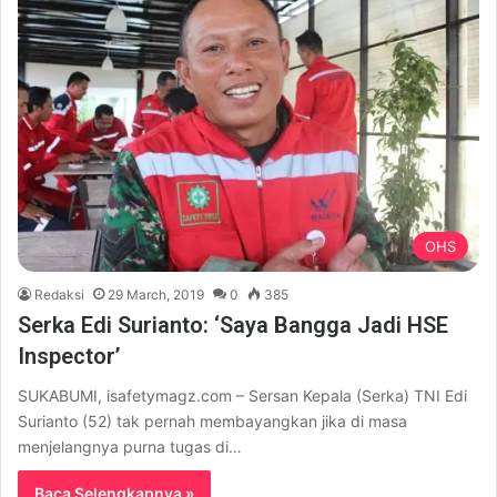
OHS
Redaksi
29 March, 2019
0
385
Serka Edi Surianto: ‘Saya Bangga Jadi HSE
Inspector’
SUKABUMI, isafetymagz.com – Sersan Kepala (Serka) TNI Edi
Surianto (52) tak pernah membayangkan jika di masa
menjelangnya purna tugas di…
Baca Selengkapnya »