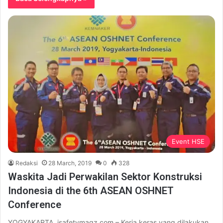
Event HSE
Redaksi
28 March, 2019
0
328
Waskita Jadi Perwakilan Sektor Konstruksi
Indonesia di the 6th ASEAN OSHNET
Conference
YOGYAKARTA, isafetymagz.com – Kerja keras yang dilakukan