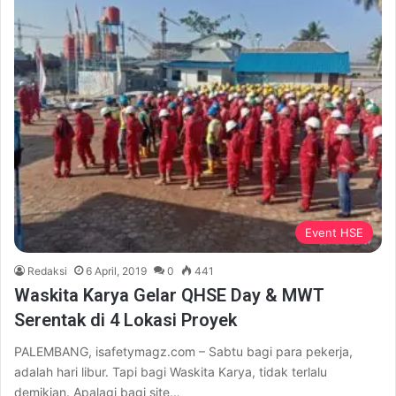
Event HSE
Redaksi
6 April, 2019
0
441
Waskita Karya Gelar QHSE Day & MWT
Serentak di 4 Lokasi Proyek
PALEMBANG, isafetymagz.com – Sabtu bagi para pekerja,
adalah hari libur. Tapi bagi Waskita Karya, tidak terlalu
demikian. Apalagi bagi site…