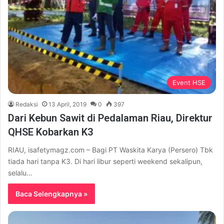
Event HSE
Redaksi
13 April, 2019
0
397
Dari Kebun Sawit di Pedalaman Riau, Direktur
QHSE Kobarkan K3
RIAU, isafetymagz.com – Bagi PT Waskita Karya (Persero) Tbk
tiada hari tanpa K3. Di hari libur seperti weekend sekalipun,
selalu…
Baca Selengkapnya »