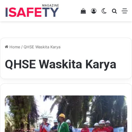
View your shopping 
Log In
Switch skin
Search
M
Home
/
QHSE Waskita Karya
QHSE Waskita Karya