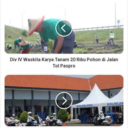
Div
IV
Waskita
Karya
Tanam
20
Ribu
Pohon
di
Jalan
Div IV Waskita Karya Tanam 20 Ribu Pohon di Jalan
Tol
Tol Paspro
Paspro
Prajurit
Satlinlamil
Siap
Jadi
Pelopor
Keselamatan
Berkendara