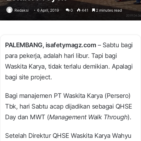
Redaksi
6 April, 2019
0
441
2 minutes read
PALEMBANG, isafetymagz.com
– Sabtu bagi
para pekerja, adalah hari libur. Tapi bagi
Waskita Karya, tidak terlalu demikian. Apalagi
bagi site project.
Bagi manajemen PT Waskita Karya (Persero)
Tbk, hari Sabtu acap dijadikan sebagai QHSE
Day dan MWT (
Management Walk Through
).
Setelah Direktur QHSE Waskita Karya Wahyu