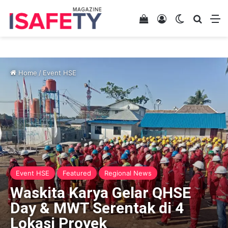
View your shopping 
Log In
Switch skin
Search
M
Home
/
Event HSE
Event HSE
Featured
Regional News
Waskita Karya Gelar QHSE
Day & MWT Serentak di 4
Lokasi Proyek