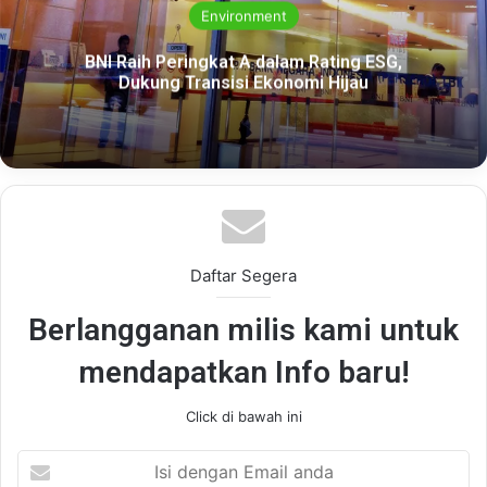
Environment
BNI Raih Peringkat A dalam Rating ESG,
Dukung Transisi Ekonomi Hijau
Daftar Segera
Berlangganan milis kami untuk
mendapatkan Info baru!
Click di bawah ini
Isi
dengan