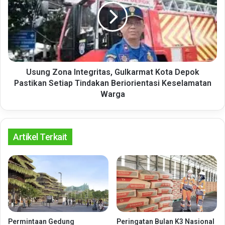
Gulkarmat
Kota
Depok
Pastikan
Setiap
Tindakan
Beriorientasi
Usung Zona Integritas, Gulkarmat Kota Depok
Keselamatan
Pastikan Setiap Tindakan Beriorientasi Keselamatan
Warga
Warga
Artikel Terkait
Permintaan Gedung
Peringatan Bulan K3 Nasional