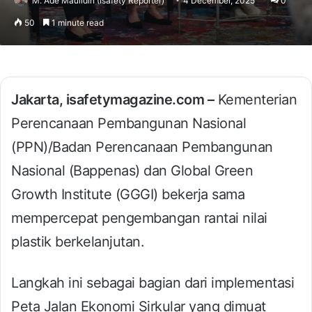
M. Ade Maulidin (Isafety Reporter)
4 December, 2025
0
50
1 minute read
Jakarta, isafetymagazine.com –
Kementerian
Perencanaan Pembangunan Nasional
(PPN)/Badan Perencanaan Pembangunan
Nasional (Bappenas) dan Global Green
Growth Institute (GGGI) bekerja sama
mempercepat pengembangan rantai nilai
plastik berkelanjutan.
Langkah ini sebagai bagian dari implementasi
Peta Jalan Ekonomi Sirkular yang dimuat