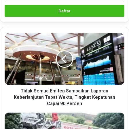
Email
anda
Tidak
Semua
Emiten
Sampaikan
Laporan
Keberlanjutan
Tepat
Waktu,
Tingkat
Kepatuhan
Tidak Semua Emiten Sampaikan Laporan
Capai
Keberlanjutan Tepat Waktu, Tingkat Kepatuhan
90
Capai 90 Persen
Persen
Usung
Zona
Integritas,