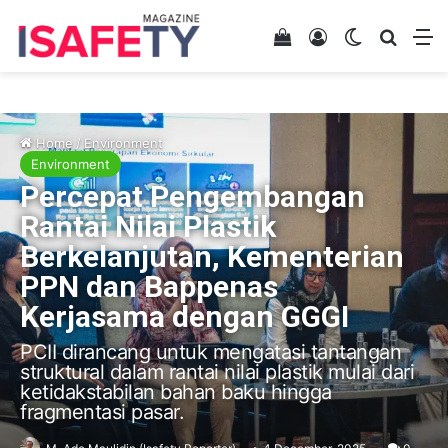
View your shopping 
Log In
Switch skin
Search
M
Home
/
Environment
Environment
Percepat Pengembangan
Rantai Nilai Plastik
Berkelanjutan, Kementerian
PPN dan Bappenas
Kerjasama dengan GGGI
PCII dirancang untuk mengatasi tantangan
struktural dalam rantai nilai plastik mulai dari
ketidakstabilan bahan baku hingga
fragmentasi pasar.