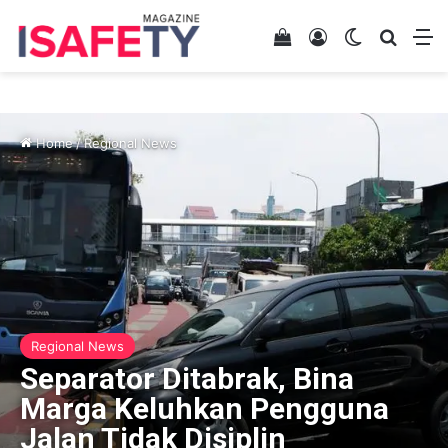
View your shopping 
Log In
Switch skin
Search
M
Home
/
Regional News
Regional News
Separator Ditabrak, Bina
Marga Keluhkan Pengguna
Jalan Tidak Disiplin