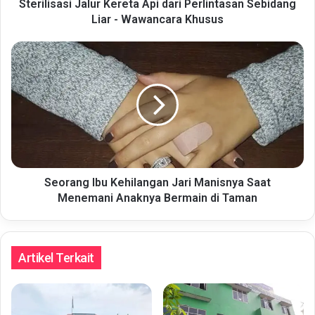
Wawancara
Sterilisasi Jalur Kereta Api dari Perlintasan Sebidang
Khusus
Liar - Wawancara Khusus
Seorang
Ibu
Kehilangan
Jari
Manisnya
Saat
Menemani
Anaknya
Bermain
di
Seorang Ibu Kehilangan Jari Manisnya Saat
Taman
Menemani Anaknya Bermain di Taman
Artikel Terkait