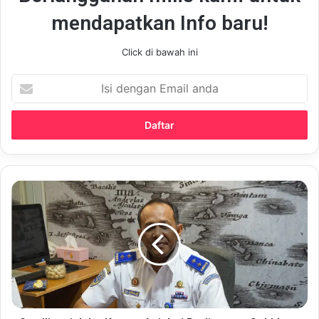
mendapatkan Info baru!
Click di bawah ini
Isi
dengan
Email
anda
Sterilisasi
Jalur
Kereta
Api
dari
Perlintasan
Sebidang
Liar
-