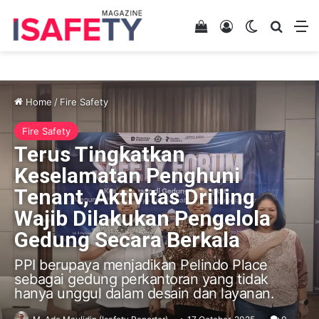
View your shopping 
Log In
Switch skin
Search
M
Home
/
Fire Safety
Fire Safety
Terus Tingkatkan
Keselamatan Penghuni
Tenant, Aktivitas Drilling
Wajib Dilakukan Pengelola
Gedung Secara Berkala
PPI berupaya menjadikan Pelindo Place
sebagai gedung perkantoran yang tidak
hanya unggul dalam desain dan layanan.