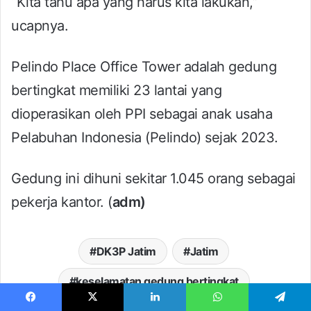
“Kita tahu apa yang harus kita lakukan,”
ucapnya.
Pelindo Place Office Tower adalah gedung
bertingkat memiliki 23 lantai yang
dioperasikan oleh PPI sebagai anak usaha
Pelabuhan Indonesia (Pelindo) sejak 2023.
Gedung ini dihuni sekitar 1.045 orang sebagai
pekerja kantor. (
adm)
DK3P Jatim
Jatim
keselamatan gedung bertingkat
MP2KI Jatim
Pelindo Multi Terminal
Facebook
X
LinkedIn
WhatsApp
Telegram