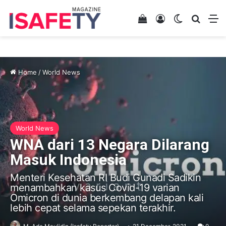
View your shopping 
Log In
Switch skin
Search
M
Home
/
World News
World News
WNA dari 13 Negara Dilarang
Masuk Indonesia
Menteri Kesehatan RI Budi Gunadi Sadikin
menambahkan kasus Covid-19 varian
Omicron di dunia berkembang delapan kali
lebih cepat selama sepekan terakhir.