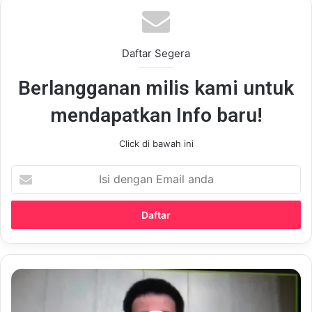
Daftar Segera
Berlangganan milis kami untuk
mendapatkan Info baru!
Click di bawah ini
Isi
dengan
Email
anda
Mempertanyakan
Uji
Kompentensi