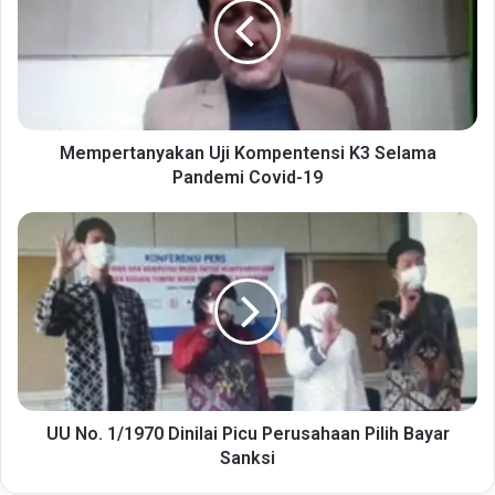
K3
Selama
Pandemi
Covid-
19
Mempertanyakan Uji Kompentensi K3 Selama
Pandemi Covid-19
UU
No.
1/1970
Dinilai
Picu
Perusahaan
Pilih
Bayar
Sanksi
UU No. 1/1970 Dinilai Picu Perusahaan Pilih Bayar
Sanksi