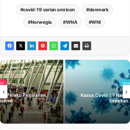
covid-19 varian omricon
denmark
Norwegia
WNA
WNI
Health
Kasus Covid-19 Naik 80 Persen di Indonesia
Sepekan Terakhir