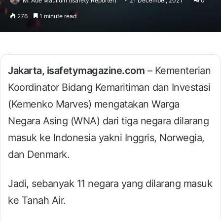
M. Ade Maulidin (Isafety Reporter)
21 December, 2021
0
276
1 minute read
Jakarta, isafetymagazine.com
– Kementerian
Koordinator Bidang Kemaritiman dan Investasi
(Kemenko Marves) mengatakan Warga
Negara Asing (WNA) dari tiga negara dilarang
masuk ke Indonesia yakni Inggris, Norwegia,
dan Denmark.
Jadi, sebanyak 11 negara yang dilarang masuk
ke Tanah Air.