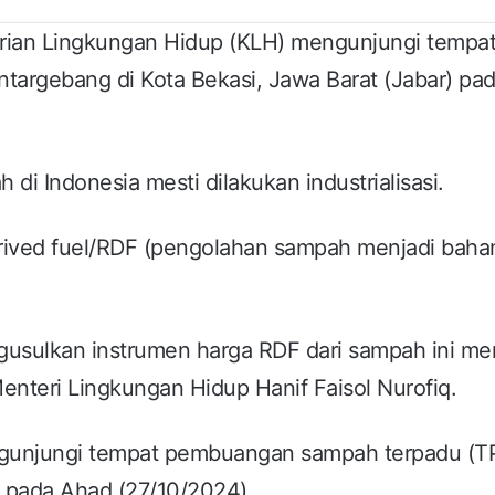
ian Lingkungan Hidup (KLH) mengunjungi tempa
argebang di Kota Bekasi, Jawa Barat (Jabar) pa
 di Indonesia mesti dilakukan industrialisasi.
erived fuel/RDF (pengolahan sampah menjadi baha
ngusulkan instrumen harga RDF dari sampah ini m
Menteri Lingkungan Hidup Hanif Faisol Nurofiq.
ngunjungi tempat pembuangan sampah terpadu (T
t pada Ahad (27/10/2024).