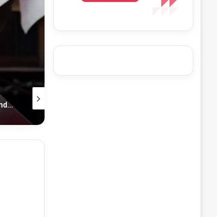
Peningkatan Kualitas
25 February, 2025
24 February, 2025
24 Perusahaan Digandeng Danantara Guna Atasi Sampah, Indonesia Diharapkan Bebas Ini 15 Tahun Lagi
Ajak Kurangi Sampah Rumah Tangga, Kao Indonesia Lakukan Extended Producer Responsibility
Kurangi Sampah ke Tempat Pemrosesan Akhir, Bagian Praktik ESG oleh Lippo Malls