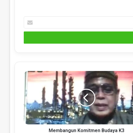
Isi
dengan
Email
anda
Membangun
Komitmen
Budaya
K3
Membangun Komitmen Budaya K3