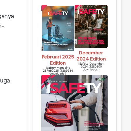
rganya
n-
December
Februari 2025
2024 Edition
Edition
ISafety Desember
2024 (1280200
Isafety Magazine
downloads )
28Feb2025 (1289234
downloads )
juga