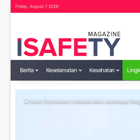
Friday, August 7 2026
Berita
Keselamatan
Kesehatan
Ling
Home
/
Environment
/
Indonesia Mesti Industrilisasi Pe