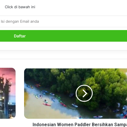
Click di bawah ini
Indonesian
Women
Paddler
Bersihkan
Sampah
di
Hutan
Mangrove
Indonesian Women Paddler Bersihkan Sampa