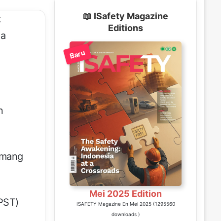
📖 ISafety Magazine
t
Editions
da
Baru
n
emang
Mei 2025 Edition
PST)
ISAFETY Magazine En Mei 2025 (1295560
downloads )