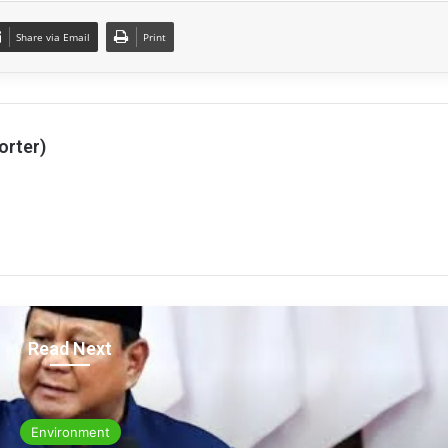
Share via Email
Print
orter)
Read Next
Environment