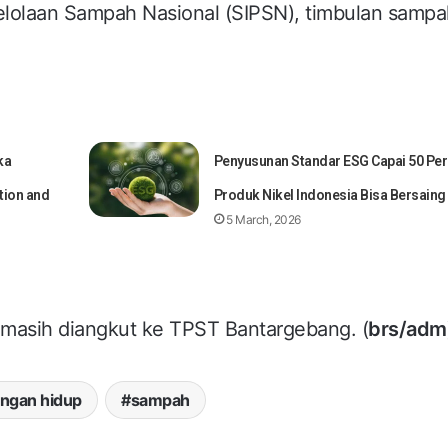
elolaan Sampah Nasional (SIPSN), timbulan sampa
ka
Penyusunan Standar ESG Capai 50 Per
tion and
Produk Nikel Indonesia Bisa Bersaing
5 March, 2026
 masih diangkut ke TPST Bantargebang. (
brs/adm
ungan hidup
sampah