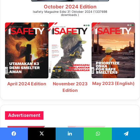
October 2024 Edition
Isafety Magazine Edisi 31 Oktober 2024 (1337698
downloads )
May 2023 (English)
April 2024 Edition
November 2023
Edition
Advertisement
Facebook
X
LinkedIn
WhatsApp
Telegram