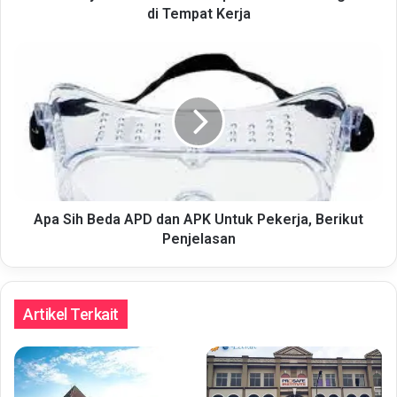
di Tempat Kerja
Apa
Sih
Beda
APD
dan
APK
Untuk
Pekerja,
Berikut
Penjelasan
Apa Sih Beda APD dan APK Untuk Pekerja, Berikut
Penjelasan
Artikel Terkait