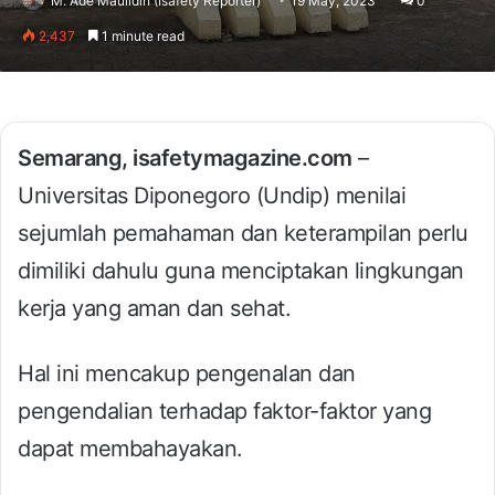
M. Ade Maulidin (Isafety Reporter)
19 May, 2023
0
2,437
1 minute read
Semarang, isafetymagazine.com
–
Universitas Diponegoro (Undip) menilai
sejumlah pemahaman dan keterampilan perlu
dimiliki dahulu guna menciptakan lingkungan
kerja yang aman dan sehat.
Hal ini mencakup pengenalan dan
pengendalian terhadap faktor-faktor yang
dapat membahayakan.