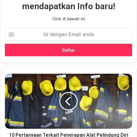
mendapatkan Info baru!
Click di bawah ini
Isi
dengan
Email
anda
10
Pertanyaan
Terkait
Penerapan
Alat
Pelindung
Diri
di
Tempat
Kerja
10 Pertanyaan Terkait Penerapan Alat Pelindung Diri