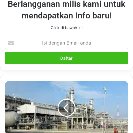
Berlangganan milis kami untuk
mendapatkan Info baru!
Click di bawah ini
Isi
dengan
Email
anda
3
Pekerja
Lagi
Alami
Kecelakaan
Kerja
di
Area