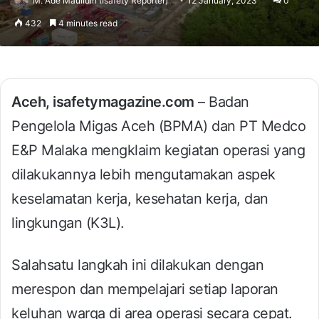
M. Ade Maulidin (Isafety Reporter)
12 January, 2023
0
432
4 minutes read
Aceh, isafetymagazine.com
– Badan
Pengelola Migas Aceh (BPMA) dan PT Medco
E&P Malaka mengklaim kegiatan operasi yang
dilakukannya lebih mengutamakan aspek
keselamatan kerja, kesehatan kerja, dan
lingkungan (K3L).
Salahsatu langkah ini dilakukan dengan
merespon dan mempelajari setiap laporan
keluhan warga di area operasi secara cepat.