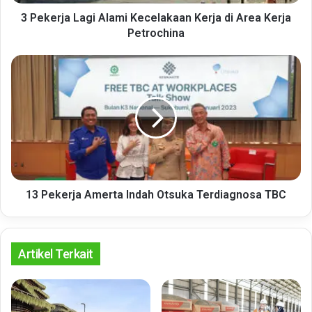
Kerja
Petrochina
3 Pekerja Lagi Alami Kecelakaan Kerja di Area Kerja
Petrochina
13
Pekerja
Amerta
Indah
Otsuka
Terdiagnosa
TBC
13 Pekerja Amerta Indah Otsuka Terdiagnosa TBC
Artikel Terkait