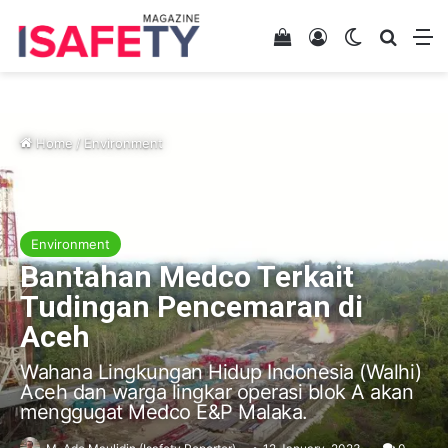
View your shopping 
Log In
Switch skin
Search
M
Home
/
Environment
Environment
Bantahan Medco Terkait
Tudingan Pencemaran di
Aceh
Wahana Lingkungan Hidup Indonesia (Walhi)
Aceh dan warga lingkar operasi blok A akan
menggugat Medco E&P Malaka.