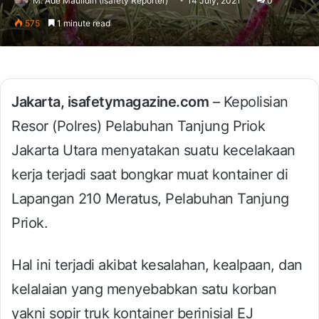
M. Ade Maulidin (Isafety Reporter)
14 July, 2021
0
575
1 minute read
Jakarta, isafetymagazine.com
– Kepolisian
Resor (Polres) Pelabuhan Tanjung Priok
Jakarta Utara menyatakan suatu kecelakaan
kerja terjadi saat bongkar muat kontainer di
Lapangan 210 Meratus, Pelabuhan Tanjung
Priok.
Hal ini terjadi akibat kesalahan, kealpaan, dan
kelalaian yang menyebabkan satu korban
yakni sopir truk kontainer berinisial EJ