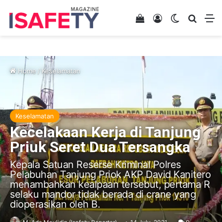
View your shopping 
Log In
Switch skin
Search
M
Home
/
Keselamatan
Keselamatan
Kecelakaan Kerja di Tanjung
Priuk Seret Dua Tersangka
Kepala Satuan Reserse Kriminal Polres
Pelabuhan Tanjung Priok AKP David Kanitero
menambahkan kealpaan tersebut, pertama R
selaku mandor tidak berada di crane yang
dioperasikan oleh B.