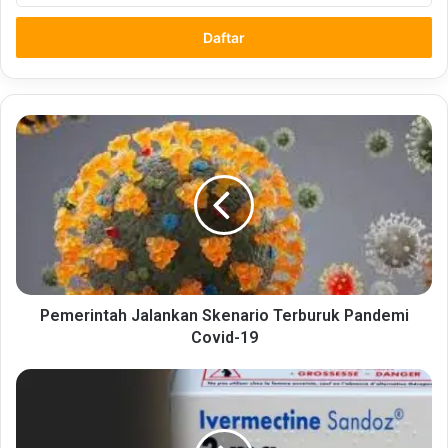
Email
anda
Pemerintah
Jalankan
Skenario
Terburuk
Pandemi
Covid-
19
Pemerintah Jalankan Skenario Terburuk Pandemi
Covid-19
BPOM
Setujui
Pengunaan
Ivermectin