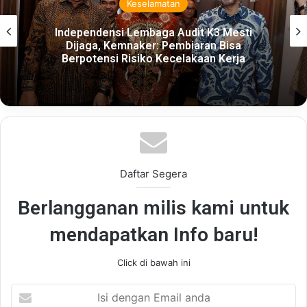
Keselamatan
Independensi Lembaga Audit K3 Mesti
Dijaga, Kemnaker: Pembiaran Bisa
Berpotensi Risiko Kecelakaan Kerja
Daftar Segera
Berlangganan milis kami untuk
mendapatkan Info baru!
Click di bawah ini
Isi
dengan